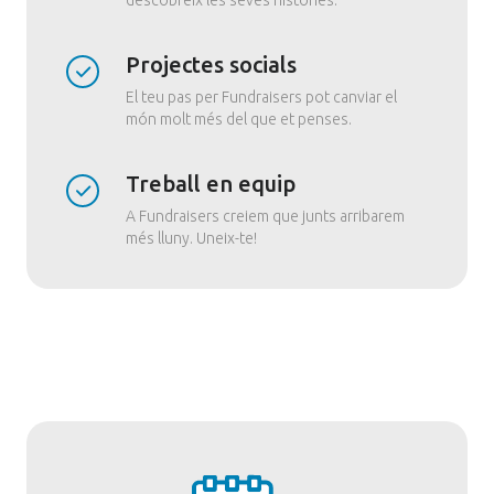
descobreix les seves històries.
Projectes socials
El teu pas per Fundraisers pot canviar el
món molt més del que et penses.
Treball en equip
A Fundraisers creiem que junts arribarem
més lluny. Uneix-te!