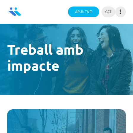
APUNTA’T
CAT
Treball amb
impacte