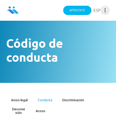
ESP
APÚNTATE
Código de
conducta
Aviso legal
Conducta
Discriminación
Descone
Acoso
xión